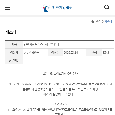
대
소
나
>
소식
새소식
Home
법
한
송
홀
법원
지원
소식
민원
정보
소통
새소식
원
소개
소개
지
민
안
로
소
새소식
사회적
사건검
법원에
원
개
제목
법원 사칭 보이스피싱 주의 안내
소
국
내
소
법원장
군산지
약자 통
색
바란다
소
우리법
식
인사말
원
합적 사
작성자
전주지방법원
작성일
2026.03.24
조회
9543
개
민
법
마
송
원 주요
자료실
칭찬합
법
원
첨부파일
연혁
정읍지
판결
니다
지원 -
정
원
당
판결서
원
사법접
보
조직 및
가사 교
사본 제
법원견
근센터
소
법원 사칭 보이스피싱 주의 안내
(구
전화번
남원지
육일정
공신청
학
통
호
원
개인파
전
최근 법원을 사칭하여
“00
지방법원 등기 반송
”, “
법원 영장 부서입니다
”
등 문구의 문자
,
전화
포토뉴
정보공
산 및
를
통해 개인정보입력을 요구
,
앱 설치를 유도하는 보이스피싱
재판개
스
판결서
개
개인회
자
사례가 발생하고 있습니다
.
정 및
인터넷
생 안내
법원게
행동강
법정안
열람
민
시판
령위반
<
사례 예시
>
내
민원안
신고상
1. “
오후
2
시
00
법원 등기를 받을 수 있습니까
?”
라고 물어보며 주소를 확인하고
,
앱설치 유도
원
내
E-mail
관할구
각급법
담
문자 발송