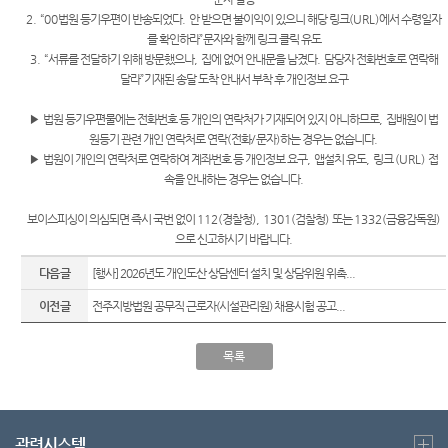
Club
역
원안내
2. “00
법원 등기우편이 반송되었다
.
안 받으면 불이익이 있으니 해당 링크
(URL)
에서 수령일자
센
법률상
를 확인하라
”
문자와 함께 링크 클릭 유도
담안내
시/군법
터)
3. “
서류를 전달하기 위해 방문했으나
,
집에 없어 안내문을 남겼다
.
담당자 전화번호로 연락해
원
자주묻
달라
”
기재된 송달 도착 안내서 부착 후 개인정보 요구
는질문
등기과/
▶
법원 등기우편물에는 전화번호 등 개인의 연락처가 기재되어 있지 아니하므로
,
집배원이 법
소
유관기
원등기 관련 개인 연락처로 연락
(
전화
/
문자
)
하는 경우는
없습니다
.
관안내
▶
법원이 개인의 연락처로 연락하여 계좌번호 등 개인정보 요구
,
앱설치 유도
,
링크
(URL)
접
청사안
속을 안내하는 경우는 없습니다
.
내
무인등
본발급
찾아오
보이스피싱이 의심되면 즉시 국번 없이
112(
경찰청
), 1301(
검찰청
)
또는
1332(
금융감독원
)
기안내
시는길
으로 신고하시기 바랍니다
.
장애인
다음글
[행사] 2026년도 개인도산 상담센터 설치 및 상담위원 위촉...
사법지
원안내
이전글
전주지방법원 공무직 근로자(시설관리원) 채용시험 공고...
재판기
목록
록열람
복사예
약
관련시스템