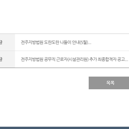
글
전주지방법원 도란도란 나들이 안내(5월)...
글
전주지방법원 공무직 근로자(시설관리원) 추가 최종합격자 공고...
목록