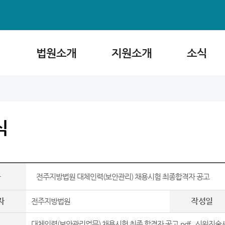
법원소개
지원소개
소식
식
목
전주지방법원 대체인력(보안관리) 채용시험 최종합격자 공고
자
작성일
전주지방법원
대체인력(보안관리업무) 채용시험 최종 합격자 공고.pdf
,
신원진술서