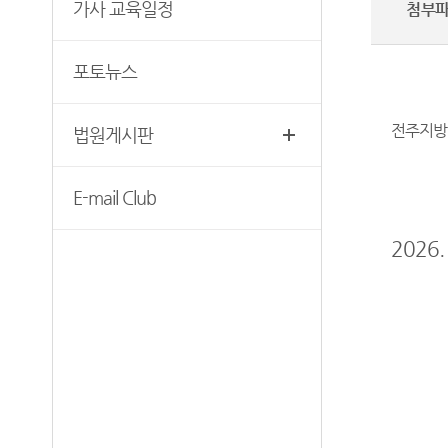
무인등본발급기안내
가사 교육일정
첨부
청사안내
장애인 사법지원안내
찾아오시는길
포토뉴스
재판기록열람복사예약
전주지방법
법원게시판
E-mail Club
2026