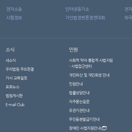
전자소송
인터넷등기소
전
시험정보
가인법정변론경연대회
외국
소식
민원
새소식
사회적 약자 통합적 사법지원
- 사법접근센터
우리법원 주요판결
개인파산 및 개인회생 안내
가사 교육일정
민원안내
포토뉴스
법률상담안내
법원게시판
자주묻는질문
E-mail Club
유관기관안내
무인등본발급기안내
장애인 사법지원안내