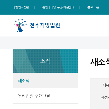
대한민국법원
소송안내마당
나홀로 소송
(구 전자민원센터)
법원 소개
지원소개
소식
민원
정보
소통
법원장 인사말
군산지원
새소식
사회적 약자 통합적 사법
사건검색
법원에 바란다
지원 - 사법접근센터
새소
소식
연혁
정읍지원
우리법원 주요판결
자료실
칭찬합니다
개인파산 및 개인회생 안내
조직 및 전화번호
남원지원
가사 교육일정
판결서사본 제공신청
법원견학
민원안내
재판개정 및 법정안내
포토뉴스
판결서 인터넷열람
정보공개
새소식
법률상담안내
제
관할구역
법원게시판
각급법원안내
행동강령위반신고상담
자주묻는질문
우리법원 주요판결
시/군법원
E-mail Club
작성
유관기관안내
등기과/소