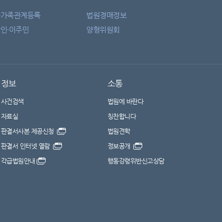
자가족관계등록
법원경매정보
인·이주민
양형위원회
정보
소통
사건검색
법원에 바란다
자료실
칭찬합니다
판결서사본 제공신청
법원견학
판결서 인터넷 열람
정보공개
각급법원안내
행동강령위반신고상담