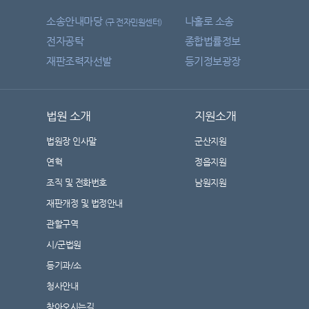
소송안내마당
나홀로 소송
(구 전자민원센터)
전자공탁
종합법률정보
재판조력자선발
등기정보광장
법원 소개
지원소개
법원장 인사말
군산지원
연혁
정읍지원
조직 및 전화번호
남원지원
재판개정 및 법정안내
관할구역
시/군법원
등기과/소
청사안내
찾아오시는길