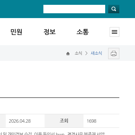
민원
정보
소통
소식
>
새소식
조회
2026.04.28
1698
 및 개인정보 수집, 이용 동의서.hwp
,
결격사유 부존재 서약