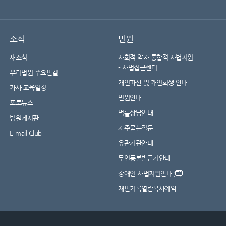
소식
민원
새소식
사회적 약자 통합적 사법지원
- 사법접근센터
우리법원 주요판결
개인파산 및 개인회생 안내
가사 교육일정
민원안내
포토뉴스
법률상담안내
법원게시판
자주묻는질문
E-mail Club
유관기관안내
무인등본발급기안내
장애인 사법지원안내
재판기록열람복사예약