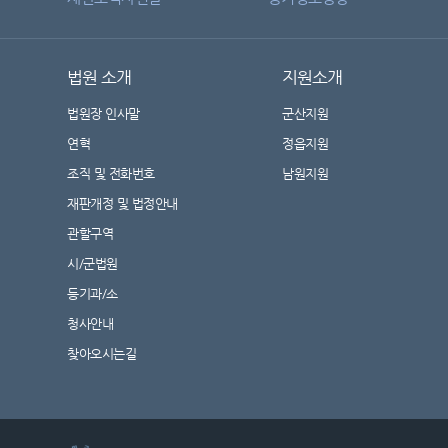
법원 소개
지원소개
법원장 인사말
군산지원
연혁
정읍지원
조직 및 전화번호
남원지원
재판개정 및 법정안내
관할구역
시/군법원
등기과/소
청사안내
찾아오시는길