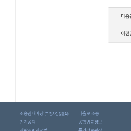
다음
이전
소송안내마당
나홀로 소송
(구 전자민원센터)
전자공탁
종합법률정보
재판조력자선발
등기정보광장