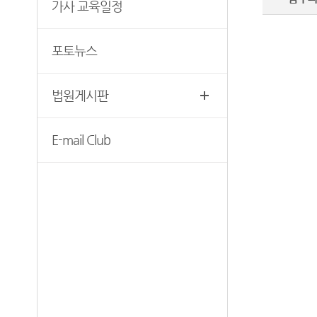
무인등본발급기안내
가사 교육일정
청사안내
장애인 사법지원안내
찾아오시는길
포토뉴스
재판기록열람복사예약
법원게시판
E-mail Club