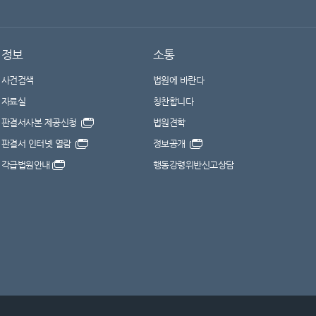
정보
소통
사건검색
법원에 바란다
자료실
칭찬합니다
판결서사본 제공신청
법원견학
판결서 인터넷 열람
정보공개
각급법원안내
행동강령위반신고상담