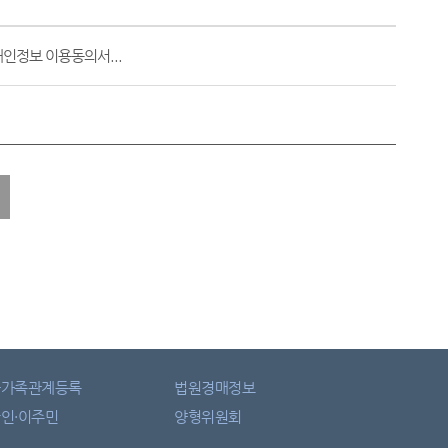
인정보 이용동의서...
자가족관계등록
법원경매정보
인·이주민
양형위원회