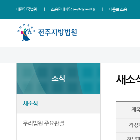
대한민국법원
소송안내마당
나홀로 소송
(구 전자민원센터)
법원 소개
지원소개
소식
민원
정보
소통
법원장 인사말
군산지원
새소식
사회적 약자 통합적 사법
사건검색
법원에 바란다
지원 - 사법접근센터
새소
소식
연혁
정읍지원
우리법원 주요판결
자료실
칭찬합니다
개인파산 및 개인회생 안내
조직 및 전화번호
남원지원
가사 교육일정
판결서사본 제공신청
법원견학
민원안내
재판개정 및 법정안내
포토뉴스
판결서 인터넷열람
정보공개
새소식
법률상담안내
제
관할구역
법원게시판
각급법원안내
행동강령위반신고상담
자주묻는질문
우리법원 주요판결
시/군법원
E-mail Club
작성
유관기관안내
등기과/소
첨부