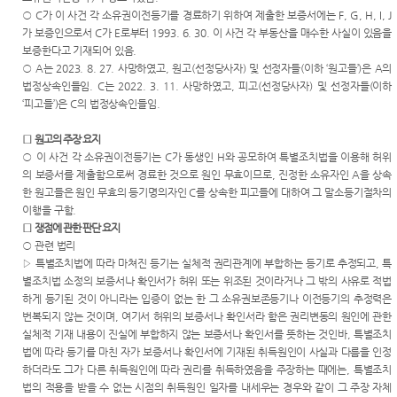
Club
역
원안내
○
C
가 이 사건 각 소유권이전등기를 경료하기 위하여 제출한 보증서에는
F, G, H, I, J
센
법률상
가 보증인으로서
C
가
E
로부터
1993. 6. 30.
이 사건 각 부동산을 매수한 사실이 있음을
담안내
시/군법
터)
보증한다고 기재되어 있음
.
원
자주묻
○
A
는
2023. 8. 27.
사망하였고
,
원고
(
선정당사자
)
및 선정자들
(
이하
‘
원고들
’)
은
A
의
는질문
법정상속인들임
. C
는
2022. 3. 11.
사망하였고
,
피고
(
선정당사자
)
및 선정자들
(
이하
등기과/
‘
피고들
’)
은
C
의 법정상속인들임
.
소
유관기
관안내
□
원고의 주장 요지
청사안
○
이 사건 각 소유권이전등기는
C
가 동생인
H
와 공모하여 특별조치법을 이용해 허위
내
무인등
의 보증서를 제출함으로써 경료한 것으로 원인 무효이므로
,
진정한 소유자인
A
을 상속
본발급
찾아오
한 원고들은 원인 무효의 등기명의자인
C
를 상속한 피고들에 대하여 그 말소등기절차의
기안내
시는길
이행을 구함
.
□
쟁점에 관한 판단 요지
장애인
○
관련 법리
사법지
▷
특별조치법에 따라 마쳐진 등기는 실체적 권리관계에 부합하는 등기로 추정되고
,
특
원안내
별조치법 소정의 보증서나 확인서가 허위 또는 위조된 것이라거나 그 밖의 사유로 적법
하게 등기된 것이 아니라는 입증이 없는 한 그 소유권보존등기나 이전등기의 추정력은
재판기
번복되지 않는 것이며
,
여기서 허위의 보증서나 확인서라 함은 권리변동의 원인에 관한
록열람
실체적 기재 내용이 진실에 부합하지 않는 보증서나 확인서를 뜻하는 것인바
,
특별조치
복사예
법에 따라 등기를 마친 자가 보증서나 확인서에 기재된 취득원인이 사실과 다름을 인정
약
하더라도 그가 다른 취득원인에 따라 권리를 취득하였음을 주장하는 때에는
,
특별조치
법의 적용을 받을 수 없는 시점의 취득원인 일자를 내세우는 경우와 같이 그 주장 자체