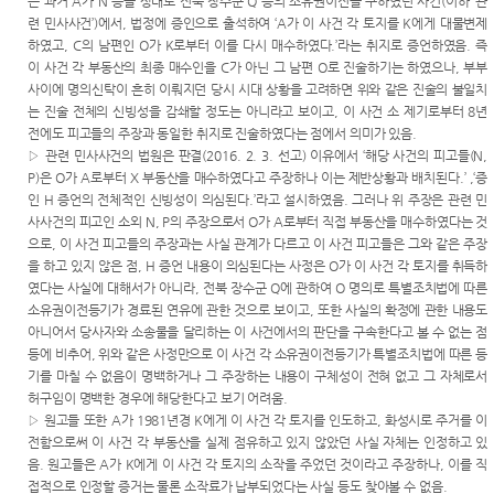
는 과거
A
가
N
등을 상대로 전북 장수군
Q
등의 소유권이전을 구하였던 사건
(
이하
‘
관
련 민사사건
’)
에서
,
법정에 증인으로 출석하여
‘A
가 이 사건 각 토지를
K
에게 대물변제
하였고
, C
의 남편인
O
가
K
로부터 이를 다시 매수하였다
.’
라는 취지로 증언하였음
.
즉
이 사건 각 부동산의 최종 매수인을
C
가 아닌 그 남편
O
로 진술하기는 하였으나
,
부부
사이에 명의신탁이 흔히 이뤄지던 당시 시대 상황을 고려하면 위와 같은 진술의 불일치
는 진술 전체의 신빙성을 감쇄할 정도는 아니라고 보이고
,
이 사건 소 제기로부터
8
년
전에도 피고들의 주장과 동일한 취지로 진술하였다는 점에서 의미가 있음
.
▷
관련 민사사건의 법원은 판결
(2016. 2. 3.
선고
)
이유에서
‘
해당 사건의 피고들
(N,
P)
은
O
가
A
로부터
X
부동산을 매수하였다고 주장하나 이는 제반상황과 배치된다
.’ ,‘
증
인
H
증언의 전체적인 신빙성이 의심된다
.’
라고 설시하였음
.
그러나 위 주장은 관련 민
사사건의 피고인 소외
N, P
의 주장으로서
O
가
A
로부터 직접 부동산을 매수하였다는 것
으로
,
이 사건 피고들의 주장과는 사실 관계가 다르고 이 사건 피고들은 그와 같은 주장
을 하고 있지 않은 점
, H
증언 내용이 의심된다는 사정은
O
가 이 사건 각 토지를 취득하
였다는 사실에 대해서가 아니라
,
전북 장수군
Q
에 관하여
O
명의로 특별조치법에 따른
소유권이전등기가 경료된 연유에 관한 것으로 보이고
,
또한 사실의 확정에 관한 내용도
아니어서 당사자와 소송물을 달리하는 이 사건에서의 판단을 구속한다고 볼 수 없는 점
등에 비추어
,
위와 같은 사정만으로 이 사건 각 소유권이전등기가 특별조치법에 따른 등
기를 마칠 수 없음이 명백하거나 그 주장하는 내용이 구체성이 전혀 없고 그 자체로서
허구임이 명백한 경우에 해당한다고 보기 어려움
.
▷
원고들 또한
A
가
1981
년경
K
에게 이 사건 각 토지를 인도하고
,
화성시로 주거를 이
전함으로써 이 사건 각 부동산을 실제 점유하고 있지 않았던 사실 자체는 인정하고 있
음
.
원고들은
A
가
K
에게 이 사건 각 토지의 소작을 주었던 것이라고 주장하나
,
이를 직
접적으로 인정할 증거는 물론 소작료가 납부되었다는 사실 등도 찾아볼 수 없음
.