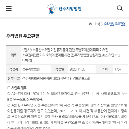
대
소
나
>
소식
우리법원 주요판결
Home
법
한
송
홀
법원
지원
소식
민원
정보
소통
우리법원 주요판결
원
소개
소개
지
민
안
로
소
새소식
사회적
사건검
법원에
원
개
<민 사> 부동산소유권 이전등기 등에 관한 특별조치법에 따라 마쳐진
소
국
내
소
법원장
군산지
약자 통
색
바란다
소
제목
소유권이전등기의 효력이 문제된 사건 [전주지방법원 남원지원 2023가단119,
우리법
식
인사말
원
합적 사
개
미확정]
민
법
마
송
원 주요
자료실
칭찬합
법
원
연혁
정읍지
판결
니다
작성자
전주지방법원
작성일
2025.11.05
조회
1757
지원 -
정
원
당
판결서
원
사법접
보
첨부파일
전주지방법원 남원지원_2023가단119_검토완료.pdf
조직 및
가사 교
사본 제
법원견
근센터
소
(구
전화번
남원지
육일정
공신청
학
통
□
사안의 개요
호
원
개인파
전
○
A
는
E
에 의해
1974. 12. 9.
입양된 양자이고
, E
는
1975. 1. 19.
사망하였으며
, A
는
포토뉴
정보공
산 및
E
를 단독으로 상속하였음
.
재판개
스
판결서
개
개인회
자
○
A
는
E
소유이던
X
등 부동산
(
이하
‘
이 사건 각 부동산
’)
에 관하여 상속을 원인으로 한
정 및
인터넷
생 안내
법원게
행동강
이전등기를 경료하지 않고 있었는데
, 2021. 12. 9.
이 사건 각 부동산에 관하여
C
명의
법정안
열람
민
시판
령위반
로 부동산소유권 이전등기 등에 관한 특별조치법
(
법률 제
16913
호
,
이하
‘
특별조치법
’
이
내
민원안
신고상
라 한다
)
에 따라
1993. 6. 30.
자 매매를 원인으로 한 소유권이전등기
(
이하
‘
이 사건 각
원
내
E-mail
관할구
각급법
담
소유권이전등기
’)
가 경료되었음
.