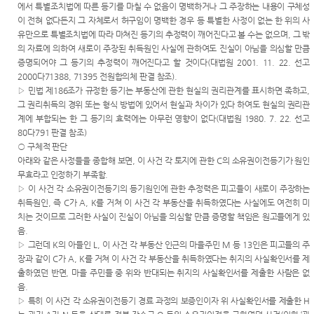
에서 특별조치법에 따른 등기를 마칠 수 없음이 명백하거나 그 주장하는 내용이 구체성
이 전혀 없다든지 그 자체로서 허구임이 명백한 경우 등 특별한 사정이 없는 한 위의 사
유만으로 특별조치법에 따라 마쳐진 등기의 추정력이 깨어진다고 볼 수는 없으며
,
그 밖
의 자료에 의하여 새로이 주장된 취득원인 사실에 관하여도 진실이 아님을 의심할 만큼
증명되어야 그 등기의 추정력이 깨어진다고 할 것이다
(
대법원
2001. 11. 22.
선고
2000
다
71388, 71395
전원합의체 판결 참조
).
▷
민법 제
186
조가 규정한 등기는 부동산에 관한 현실의 권리관계를 표시하면 족하고
,
그 권리취득의 경위 또는 형식 방법에 있어서 현실과 차이가 있다 하여도 현실의 권리관
계에 부합되는 한 그 등기의 효력에는 아무런 영향이 없다
(
대법원
1980. 7. 22.
선고
80
다
791
판결 참조
)
○
구체적 판단
아래와 같은 사정들을 종합해 보면
,
이 사건 각 토지에 관한
C
의 소유권이전등기가 원인
무효라고 인정하기 부족함
.
▷
이 사건 각 소유권이전등기의 등기원인에 관한 추정력은 피고들이 새로이 주장하는
취득원인
,
즉
C
가
A, K
를 거쳐 이 사건 각 부동산을 취득하였다는 사실에도 여전히 미
치는 것이므로 그러한 사실이 진실이 아님을 의심할 만큼 증명할 책임은 원고들에게 있
음
.
▷
그런데
K
의 아들인
L,
이 사건 각 부동산 인근의 마을주민
M
등
13
인은 피고들의 주
장과 같이
C
가
A, K
를 거쳐 이 사건 각 부동산을 취득하였다는 취지의 사실확인서를 제
출하였던 반면
,
마을 주민들 중 위와 반대되는 취지의 사실확인서를 제출한 사람은 없
음
.
▷
특히 이 사건 각 소유권이전등기 경료 과정의 보증인이자 위 사실확인서를 제출한
H