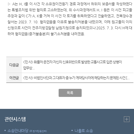
▷
A
는
H, I
를 이 사건 각 소유권이전등기 경료 과정에서 허위의 보증서를 작성하였다
는 특별조치법 위반 혐의로 고소하였는데
,
위 수사과정에서도
H, I
등은 이 사건 피고들
주장과 같이
C
가
A, K
를 거쳐 이 사건 각 토지를 취득하였다고 진술하였고
,
전북장수경
찰서는
2023. 7. 10.
혐의없음을 이유로 불송치처분을 내렸으며
,
이에 원고들의 이의
신청으로 사건이 전주지방검찰청 남원지청으로 송치되었으나
2025. 7. 3.
다시
H
에 대
하여 혐의없음
(
증거불충분
)
의 불기소처분을 내려졌음
.
<민 사> 화물차 운전자 자신의 신호위반으로 발생한 교통사고로 입은 상병이
다음글
업무상...
이전글
<민 사> 비법인사단과 그 대표자 중 누가 계약당사자에 해당하는지 문제된 사건 [...
목록
관련시스템
소송안내마당
나홀로 소송
(구 전자민원센터)