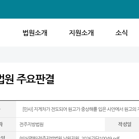
법원소개
지원소개
소식
법원 주요판결
목
[민사] 지게차가 전도되어 원고가 중상해를 입은 사안에서 원고의
자
작성일
전주지방법원
파일
(비실명화)전주지방법원 남원지원_2026가단10049.pdf