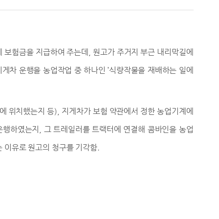
게 보험금을 지급하여 주는데
,
원고가 주거지 부근 내리막길에
지게차 운행을 농업작업 중 하나인
’
식량작물을 재배하는 일에
에 위치했는지 등
),
지게차가 보험 약관에서 정한 농업기계에
 운행하였는지
,
그 트레일러를 트랙터에 연결해 콤바인을 농업
 이유로 원고의 청구를 기각함
.