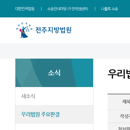
대한민국법원
소송안내마당
나홀로 소송
(구 전자민원센터)
법원 소개
지원소개
소식
민원
정보
소통
법원장 인사말
군산지원
새소식
사회적 약자 통합적 사법
사건검색
법원에 바란다
지원 - 사법접근센터
우리
소식
연혁
정읍지원
우리법원 주요판결
자료실
칭찬합니다
개인파산 및 개인회생 안내
조직 및 전화번호
남원지원
가사 교육일정
판결서사본 제공신청
법원견학
민원안내
재판개정 및 법정안내
포토뉴스
판결서 인터넷열람
정보공개
새소식
법률상담안내
제
관할구역
법원게시판
각급법원안내
행동강령위반신고상담
자주묻는질문
우리법원 주요판결
시/군법원
E-mail Club
작성
유관기관안내
등기과/소
첨부