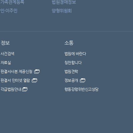
자가족관계등록
법원경매정보
인·이주민
양형위원회
정보
소통
사건검색
법원에 바란다
자료실
칭찬합니다
판결서사본 제공신청
법원견학
판결서 인터넷 열람
정보공개
각급법원안내
행동강령위반신고상담