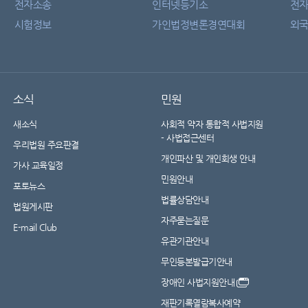
전자소송
인터넷등기소
전
시험정보
가인법정변론경연대회
외국
소식
민원
새소식
사회적 약자 통합적 사법지원
- 사법접근센터
우리법원 주요판결
개인파산 및 개인회생 안내
가사 교육일정
민원안내
포토뉴스
법률상담안내
법원게시판
자주묻는질문
E-mail Club
유관기관안내
무인등본발급기안내
장애인 사법지원안내
재판기록열람복사예약