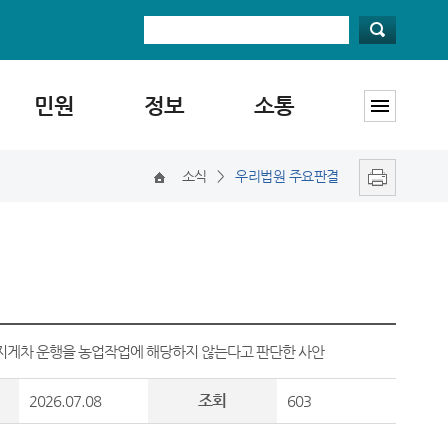
민원
정보
소통
소식
>
우리법원 주요판결
 지게차 운행을 농업작업에 해당하지 않는다고 판단한 사안
조회
2026.07.08
603