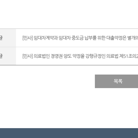
글
[민사] 임대차계약과 임대차 중도금 납부를 위한 대출약정은 별개의
글
[민사] 의료법인 경영권 양도 약정을 강행규정인 의료법 제51조의2에
목록