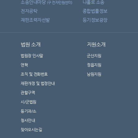
소송안내마당
나홀로 소송
(구 전자민원센터)
전자공탁
종합법률정보
재판조력자선발
등기정보광장
법원 소개
지원소개
법원장 인사말
군산지원
연혁
정읍지원
조직 및 전화번호
남원지원
재판개정 및 법정안내
관할구역
시/군법원
등기과/소
청사안내
찾아오시는길