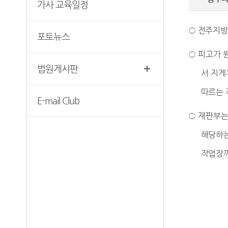
무인등본발급기안내
가사 교육일정
청사안내
장애인 사법지원안내
찾아오시는길
○
전주지방
포토뉴스
재판기록열람복사예약
○
피고가 
법원게시판
서 지게
따르는 
E-mail Club
○
재판부
해당하
작업장까