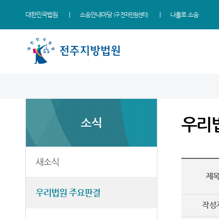
대한민국법원
소송안내마당
나홀로 소송
(구 전자민원센터)
법원 소개
지원소개
소식
민원
정보
소통
법원장 인사말
군산지원
새소식
사회적 약자 통합적 사법
사건검색
법원에 바란다
지원 - 사법접근센터
우리
소식
연혁
정읍지원
우리법원 주요판결
자료실
칭찬합니다
개인파산 및 개인회생 안내
조직 및 전화번호
남원지원
가사 교육일정
판결서사본 제공신청
법원견학
민원안내
재판개정 및 법정안내
포토뉴스
판결서 인터넷열람
정보공개
새소식
법률상담안내
제
관할구역
법원게시판
각급법원안내
행동강령위반신고상담
자주묻는질문
우리법원 주요판결
시/군법원
E-mail Club
유관기관안내
작성
등기과/소