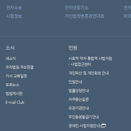
전자소송
인터넷등기소
전
시험정보
가인법정변론경연대회
외국
소식
민원
새소식
사회적 약자 통합적 사법지원
- 사법접근센터
우리법원 주요판결
개인파산 및 개인회생 안내
가사 교육일정
민원안내
포토뉴스
법률상담안내
법원게시판
자주묻는질문
E-mail Club
유관기관안내
무인등본발급기안내
장애인 사법지원안내