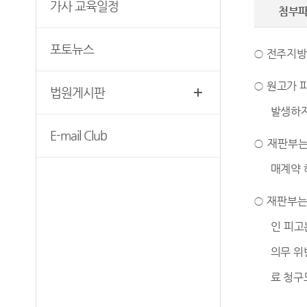
무인등본발급기안내
가사 교육일정
첨부
청사안내
장애인 사법지원안내
찾아오시는길
포토뉴스
재판기록열람복사예약
○
전주지
○
원고가 
법원게시판
발생하자
E-mail Club
○
재판부는
매계약 
○
재판부는
인 피고
의무 위
료 청구