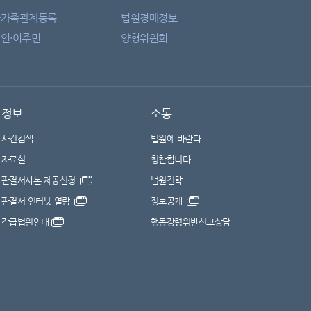
자가족관계등록
법원경매정보
인·이주민
양형위원회
정보
소통
사건검색
법원에 바란다
자료실
칭찬합니다
판결서사본 제공신청
법원견학
판결서 인터넷 열람
정보공개
각급법원안내
행동강령위반신고상담