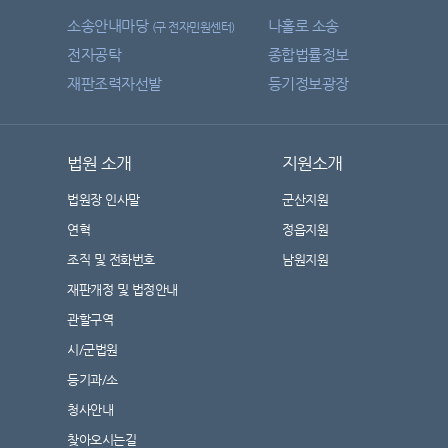
소송안내마당
나홀로 소송
(구 전자민원센터)
전자공탁
종합법률정보
재판조력자선발
등기정보광장
법원 소개
지원소개
법원장 인사말
군산지원
연혁
정읍지원
조직 및 전화번호
남원지원
재판개정 및 법정안내
관할구역
시/군법원
등기과/소
청사안내
찾아오시는길