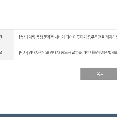
글
[형사] 차량 통행 문제로 시비가 되어 다투다가 음주운전을 제지하는
글
[민사] 임대차계약과 임대차 중도금 납부를 위한 대출약정은 별개의
목록