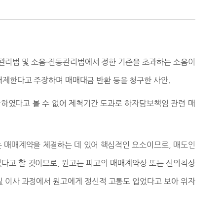
관리법 및 소음
·
진동관리법에서 정한 기준을 초과하는 소음이
해제한다고 주장하며 매매대금 반환 등을 청구한 사안
.
하였다고 볼 수 없어 제척기간 도과로 하자담보책임 관련 매
 매매계약을 체결하는 데 있어 핵심적인 요소이므로
,
매도인
였다고 할 것이므로
,
원고는 피고의 매매계약상 또는 신의칙상
및 이사 과정에서 원고에게 정신적 고통도 입었다고 보아 위자