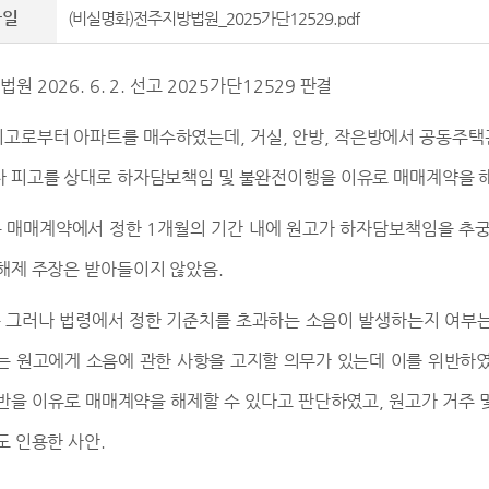
파일
(비실명화)전주지방법원_2025가단12529.pdf
방법원
2026. 6. 2.
선고
2025
가단
12529
판결
피고로부터 아파트를 매수하였는데
,
거실
,
안방
,
작은방에서 공동주택
 피고를 상대로 하자담보책임 및 불완전이행을 이유로 매매계약을 
 매매계약에서 정한
1
개월의 기간 내에 원고가 하자담보책임을 추궁
해제 주장은 받아들이지 않았음
.
 그러나 법령에서 정한 기준치를 초과하는 소음이 발생하는지 여부는
는 원고에게 소음에 관한 사항을 고지할 의무가 있는데 이를 위반하
반을 이유로 매매계약을 해제할 수 있다고 판단하였고
,
원고가 거주 
도 인용한 사안
.