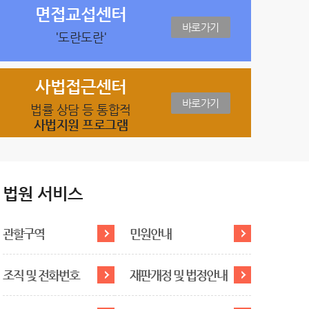
면접교섭센터
바로가기
'도란도란'
사법접근센터
바로가기
법률 상담 등 통합적
사법지원 프로그램
법원 서비스
관할구역
민원안내
조직 및 전화번호
재판개정 및 법정안내