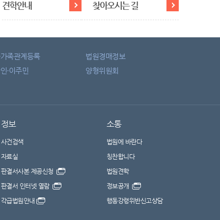
견학안내
찾아오시는 길
자가족관계등록
법원경매정보
인·이주민
양형위원회
정보
소통
사건검색
법원에 바란다
자료실
칭찬합니다
판결서사본 제공신청
법원견학
판결서 인터넷 열람
정보공개
각급법원안내
행동강령위반신고상담