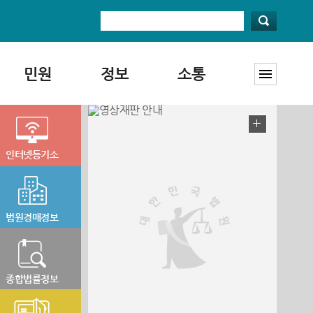
민원
정보
소통
인터넷등기소
법원경매정보
종합법률정보