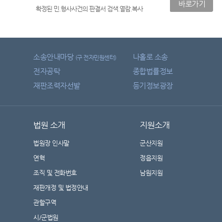
바로가기
확정된 민.형사사건의 판결서 검색.열람.복사
소송안내마당
나홀로 소송
(구 전자민원센터)
전자공탁
종합법률정보
재판조력자선발
등기정보광장
법원 소개
지원소개
법원장 인사말
군산지원
연혁
정읍지원
조직 및 전화번호
남원지원
재판개정 및 법정안내
관할구역
시/군법원