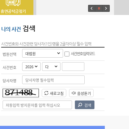
휴면공탁금찾기
검색
나의 사건
사건번호와 사건관련 당사자(1인)명을 2글자이상 필수 입력