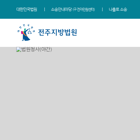
대한민국법원
소송안내마당
나홀로 소송
(구 전자민원센터)
법원 소개
지원소개
소식
민원
정보
소통
법원장 인사말
군산지원
새소식
사회적 약자 통합적 사법
사건검색
법원에 바란다
지원 - 사법접근센터
연혁
정읍지원
우리법원 주요판결
자료실
칭찬합니다
개인파산 및 개인회생 안내
조직 및 전화번호
남원지원
가사 교육일정
판결서사본 제공신청
법원견학
민원안내
재판개정 및 법정안내
포토뉴스
판결서 인터넷열람
정보공개
법률상담안내
관할구역
법원게시판
각급법원안내
행동강령위반신고상담
자주묻는질문
시/군법원
E-mail Club
유관기관안내
등기과/소