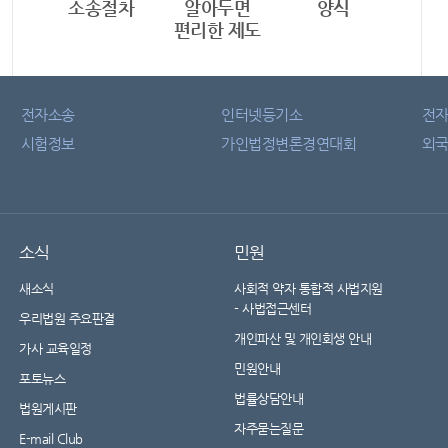
소송절차
알아두면
양식
편리한 제도
전자소송
인터넷등기소
전
시험정보
가인법정변론경연대회
외국
소식
민원
새소식
사회적 약자 통합적 사법지원
- 사법접근센터
우리법원 주요판결
개인파산 및 개인회생 안내
가사 교육일정
민원안내
포토뉴스
법률상담안내
법원게시판
자주묻는질문
E-mail Club