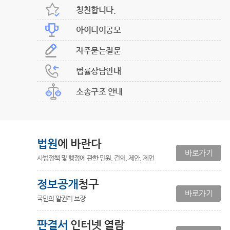
칭찬합니다.
아이디어공모
자주묻는질문
법률상담안내
소송구조 안내
법원
에 바란다
바로가기
사법정책 및 행정에 관한 민원, 건의, 제안, 제언
정보공개
청구
바로가기
국민의 알권리 보장
판결서
인터넷 열람