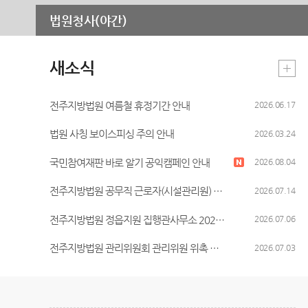
무인등본발급기안내
청사안내
법원청사(야간)
장애인 사법지원안내
찾아오시는길
재판기록열람복사예약
새소식
전주지방법원 여름철 휴정기간 안내
2026.06.17
법원 사칭 보이스피싱 주의 안내
2026.03.24
국민참여재판 바로 알기 공익캠페인 안내
2026.08.04
전주지방법원 공무직 근로자(시설관리원) 채용시험 최종합격자 공고
2026.07.14
전주지방법원 정읍지원 집행관사무소 2026년 사무원 채용 공고(개인정보 이용동의서 첨부수정)
2026.07.06
전주지방법원 관리위원회 관리위원 위촉 공고
2026.07.03