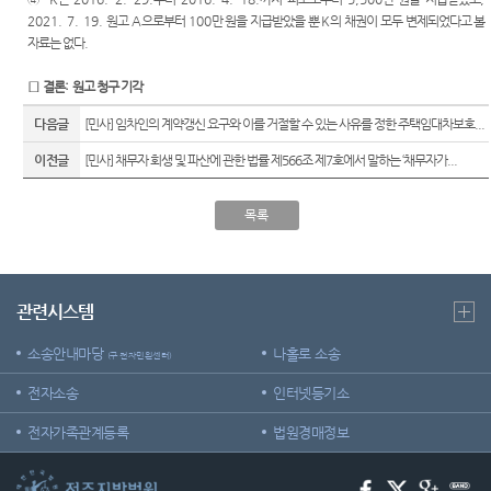
2021. 7. 19.
원고
A
으로부터
100
만 원을 지급받았을 뿐
K
의 채권이 모두 변제되었다고 볼
자료는 없다
.
□
결론
:
원고 청구 기각
다음글
[민사] 임차인의 계약갱신 요구와 이를 거절할 수 있는 사유를 정한 주택임대차보호...
이전글
[민사] 채무자 회생 및 파산에 관한 법률 제566조 제7호에서 말하는 ‘채무자가...
목록
관련시스템
소송안내마당
나홀로 소송
(구 전자민원센터)
전자소송
인터넷등기소
전자가족관계등록
법원경매정보