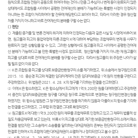
원칙으로 조합원 전원이 공동으로 하여야 하는 것이니 만큼 그 추심이나 변제 등이 완료되지 않은
상태에서도 조합원들 사이에서 공평한 잔여재산의 분배가 가능하다는 특별한 사정이 인정되지
아니하는 한 조합이 처리하여야 할 잔무에 해당한다고 보아야 하고
,
따라서 이러한 경우 청산절
차를 거치지 아니하고 바로 잔여재산의 분배를 구할 수는 없다
.
□
판단
○
제출된 증거들 및 변론 전체의 취지에 의하여 인정되는 다음과 같은 사실 및 사정에 비추어 보
면
,
원고들과 피고의 동업약정에 따른 조합이
K
에 대하여 부담하는 조합채무의 변제 등 사무가
완료되지 않은 상황임을 알 수 있고
,
그러한 상황에서도 원고들과 피고 사이에서 공평한 잔여재
산 분배가 가능하다고 볼 만한 특별한 사정도 없으므로
,
청산절차를 거치지 아니한 채 원고들이
피고를 상대로 바로 잔여재산의 분배를 청구할 수는 없다
.
따라서 원고들의 위 주장은 나아가 살
필 필요 없이 이유 없다
.
①
K
은 조합원 중 피고를 상대로 보증금반환청구의 소를 제기하였고
,
위 소송에서 청구원인으로
2015. 10.
중순경 피고와 체결한 임대차계약의 잔존 임대차보증금
1
억 원의 반환을 구한다고
주장하였으나
,
위 법원은
2021. 4. 28. K
의 청구를 기각하는 판결을 선고하였다
.
②
이에
K
은 항소하였고
, K
은 항소심에서 피고에게
1
억
9,200
만 원을 대여하였다고 주장하면
서 종전의 임대차보증금반환 청구를 대여금 청구로 교환적으로 변경하는 청구원인변경신청을
하였지만
,
위 항소심 법원은 그 청구원인변경신청을 허가하지 않음과 아울러
K
의 항소를 기각하
는 판결을 선고하였고
,
그 무렵 위 판결은 그대로 확정되었다
.
③
원고들도
K
에 대한
1
억
9,200
만 원의 채무를 조합채무로 인정하고 있고 그 채무의 법률적 성
질도 차용금채무로 보고 있는데
,
비록
K
이 피고를 상대로 제기한 보증금반환청구의 소에서 패소
판결을 받았지만 그 소송에서 소송물을 달리하는 대여금채권의 존부는 판단되지 않았으므로 위
판결로 인하여
K
의 조합에 대한 대여금채권이 소멸하거나 정리되었다고 볼 수 없다
.
④
K
은
2016. 2. 29.
부터
2016. 4. 18.
까지 피고로부터
5,500
만 원을 지급받았고
,