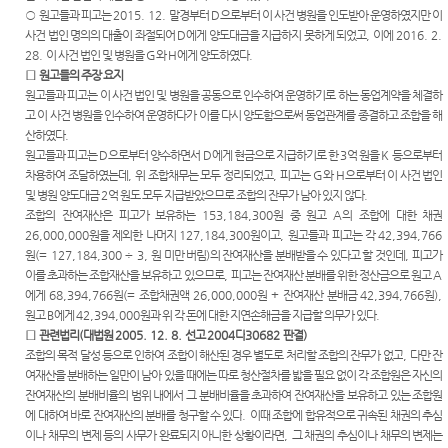
Club
○
원고들과 피고는
역
원안내
2015. 12.
말경부터
D
으로부터 이 사건 병원을 인도받아 운영하였지만 이
센
법률상
사건 법인 명의의 대출이 좌절되어
D
에게 양도대금을 지급하지 못하게 되었고
,
이에
2016. 2.
담안내
시/군법
28.
이 사건 법인 및 병원을
G
와
H
에게 양도하였다
.
터)
원
□
원고들의 주장 요지
자주묻
원고들과 피고는 이 사건 법인 및 병원을 공동으로 인수하여 운영하기로 하는 동업계약을 체결하
는질문
등기과/
고 이 사건 병원을 인수하여 운영하다가 이를 다시 양도함으로써 동업관계를 종결하고 조합을 해
소
유관기
산하였다
.
관안내
원고들과 피고는
D
으로부터 양수하면서
D
에게 현금으로 지급하기로 한
3
억 원을
K
등으로부터
청사안
차용하여 조달하였는데
,
위 조합채무는 모두 정리되었고
,
피고는
G
와
H
으로부터 이 사건 법인
내
무인등
및 병원 양도대금
2
억 원도 모두 지급받았으므로 조합의 잔무가 남아 있지 않다
.
본발급
조합의 잔여재산은 피고가 보유하는
찾아오
153,184,300
원 중 원고
A
의 조합에 대한 채권
기안내
26,000,000
시는길
원을 제외한 나머지
127,184,300
원이고
,
원고들과 피고는 각
42,394,766
원
(= 127,184,300 ÷ 3,
원 미만 버림
)
의 잔여재산을 분배받을 수 있다고 할 것인데
,
피고가
장애인
이를 초과하는 조합재산을 보유하고 있으므로
,
피고는 잔여재산 분배를 위한 정산금으로 원고
A
사법지
에게
68,394,766
원
(=
조합채권액
26,000,000
원
+
잔여재산 분배금
42,394,766
원
),
원안내
원고
B
에게
42,394,000
원과 위 각 돈에 대한 지연손해금을 지급할 의무가 있다
.
□
관련법리
(
대법원
2005. 12. 8.
선고
2004
다
30682
판결
)
조합의 목적 달성 등으로 인하여 조합이 해산된 경우 별도로 처리할 조합의 잔무가 없고
재판기
,
다만 잔
여재산을 분배하는 일만이 남아 있을 때에는 따로 청산절차를 밟을 필요 없이 각 조합원은 자신의
록열람
잔여재산의 분배비율의 범위 내에서 그 분배비율을 초과하여 잔여재산을 보유하고 있는 조합원
복사예
에 대하여 바로 잔여재산의 분배를 청구할 수 있다
약
.
이때 조합에 합유적으로 귀속된 채권의 추심
이나 채무의 변제 등의 사무가 완료되지 아니한 상황이라면
,
그 채권의 추심이나 채무의 변제는