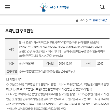
대
소
나
>
소식
우리법원 주요판결
Home
법
한
송
홀
법원
지원
소식
민원
정보
소통
우리법원 주요판결
원
소개
소개
지
민
안
로
소
새소식
사회적
사건검
법원에
원
개
[민사] 조합이 해산되어 그 잔무로서 잔여재산의 분배만 남아 있으나 조합에
소
국
내
소
법원장
군산지
약자 통
색
바란다
소
합유적으로 귀속된 채권의 추심이나 채무의 변제 등의 사무가 완료되지 아니한
우리법
식
제목
인사말
원
합적 사
개
상황인 경우, 청산절차를 거치지 아니하고 잔여재산분배청구를 할 수 있는지 여부
민
법
마
송
원 주요
자료실
칭찬합
법
(소극)(전주지방법원 2022가단35966호)
원
연혁
정읍지
판결
니다
지원 -
정
원
당
판결서
작성자
원
전주지방법원
작성일
2024.12.04
조회
2245
사법접
보
조직 및
가사 교
사본 제
법원견
근센터
소
(구
첨부파일
전주지방법원 2022가단35966 판결문 검수완료.pdf
전화번
남원지
육일정
공신청
학
통
호
원
개인파
□
사안의 개요
전
포토뉴
정보공
산 및
○
D
은
2014
년 의료법인
E
의 설립허가를 받고 대표자로 취임하였고
, F
병원을 개설하여 운영
재판개
스
판결서
개
개인회
자
하였다
(
이하 위 의료법인과 부설
F
병원을 합하여
‘
이 사건 법인 및 병원
’
이라 한다
).
정 및
인터넷
생 안내
○
피고는
법원게
행동강
D
이 이 사건 법인 및 병원의 매수자를 찾고 있음을 알고
2015
년경 원고들과 이 사건
법정안
열람
민
법인 및 병원을 인수하여 병원을 운영하기로 합의하였고
시판
령위반
,
원고들과 피고는
2015. 6.
경
D
과 이
내
민원안
사건 법인 및 병원을
신고상
14
억
5,000
만 원에 양도ㆍ양수하되 그 대금 중
3
억 원은 현금으로 나머지
원
내
E-mail
는 이 사건 법인의 대출금 등으로 지급하기로 약정하였다
관할구
각급법
담
.