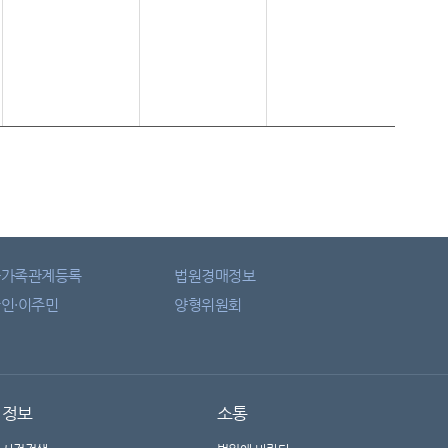
자가족관계등록
법원경매정보
인·이주민
양형위원회
정보
소통