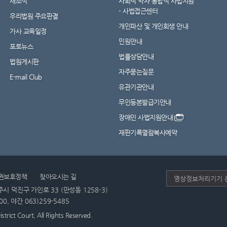
새소식
사회적 약자 통합적 사법지원
- 사법접근센터
우리법원 주요판결
개인파산 및 개인회생 안내
가사 교육일정
민원안내
포토뉴스
법률상담안내
법원게시판
자주묻는질문
E-mail Club
유관기관안내
무인등본발급기안내
장애인 사법지원안내
재판기록열람복사예약
권보호정책
찾아오시는 길
시 덕진구 가인로 33 (만성동 1258-3)
0, 야간 063)259-5485
trict Court, All Rights Reserved.