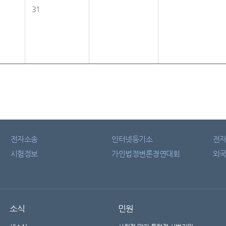
31
전자소송
인터넷등기소
전
시험정보
가인법정변론경연대회
외국
소식
민원