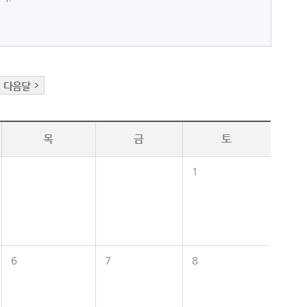
다음달
목
금
토
1
6
7
8