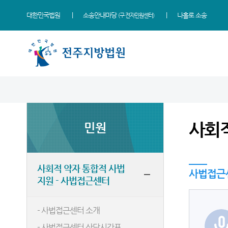
대한민국법원
소송안내마당
나홀로 소송
(구 전자민원센터)
법원 소개
지원소개
소식
민원
정보
소통
법원장 인사말
군산지원
새소식
사회적 약자 통합적 사법
사건검색
법원에 바란다
지원 - 사법접근센터
사회적
민원
연혁
정읍지원
우리법원 주요판결
자료실
칭찬합니다
개인파산 및 개인회생 안내
조직 및 전화번호
남원지원
가사 교육일정
판결서사본 제공신청
법원견학
민원안내
재판개정 및 법정안내
포토뉴스
판결서 인터넷열람
정보공개
사회적 약자 통합적 사법
사법접근
법률상담안내
지원 - 사법접근센터
관할구역
법원게시판
각급법원안내
행동강령위반신고상담
자주묻는질문
시/군법원
E-mail Club
- 사법접근센터 소개
유관기관안내
등기과/소
- 사법접근센터 상담시간표