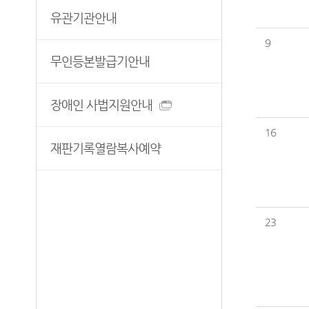
유관기관안내
9
무인등본발급기안내
장애인 사법지원안내
16
재판기록열람복사예약
23