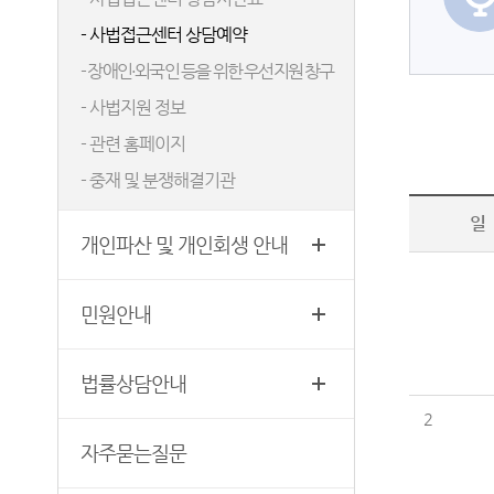
무인등본발급기안내
청사안내
- 사법접근센터 상담예약
장애인 사법지원안내
찾아오시는길
- 장애인·외국인 등을 위한 우선지원 창구
재판기록열람복사예약
- 사법지원 정보
- 관련 홈페이지
- 중재 및 분쟁해결기관
일
개인파산 및 개인회생 안내
민원안내
법률상담안내
2
자주묻는질문