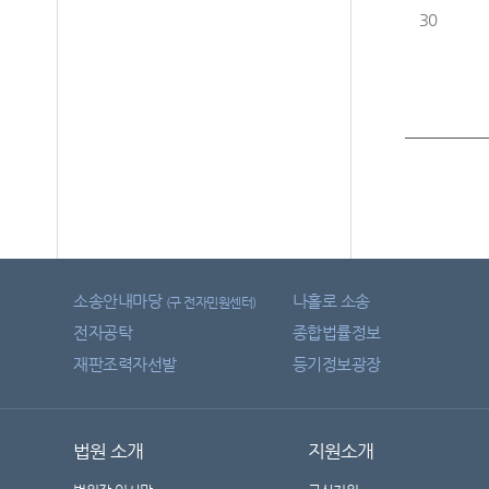
30
소송안내마당
나홀로 소송
(구 전자민원센터)
전자공탁
종합법률정보
재판조력자선발
등기정보광장
법원 소개
지원소개