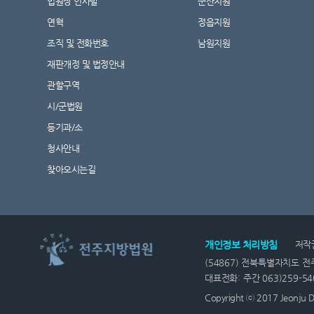
법원장 인사말
군산지원
연혁
정읍지원
조직 및 전화번호
남원지원
재판개정 및 법정안내
관할구역
시/군법원
등기과/소
청사안내
찾아오시는길
개인정보 처리방침
저작
(54867) 전북특별자치도 전주
대표전화: 주간 063)259-540
Copyright ⓒ 2017 Jeonju Dis