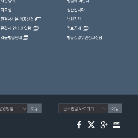
사건검색
법원에 바란다
자료실
칭찬합니다
판결서사본 제공신청
법원견학
판결서 인터넷 열람
정보공개
각급법원안내
행동강령위반신고상담