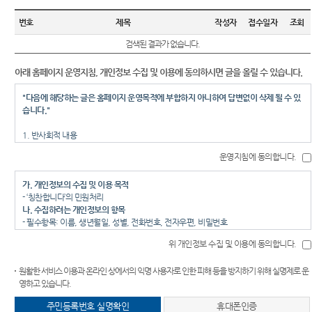
원안내
Club
센
역
전체글수 :
0
건
법률상
번호
제목
작성자
접수일자
조회
담안내
터)
시/군법
검색된 결과가 없습니다.
원
자주묻
는질문
아래 홈페이지 운영지침, 개인정보 수집 및 이용에 동의하시면 글을 올릴 수 있습니다.
등기과/
소
유관기
"다음에 해당하는 글은 홈페이지 운영목적에 부합하지 아니하여 답변없이 삭제 될 수 있
관안내
습니다."
청사안
내
무인등
1. 반사회적 내용
본발급
2. 정치적 목적이나 성향이 있는 경우
찾아오
기안내
운영지침에 동의합니다.
3. 특정기관 단체 부서를 근거 없이 비난 또는 선전하는 경우
시는길
4. 특정인을 비방하거나 명예훼손의 우려가 있는 경우
장애인
가. 개인정보의 수집 및 이용 목적
5. 영리목적의 상업적 광고, 저작권을 침해할 수 있는 내용
사법지
- ‘칭찬합니다’의 민원처리
6. 욕설, 음란물 등 저속한 표현
원안내
나. 수집하려는 개인정보의 항목
7. 실명을 원칙으로 하는 경우에 실명을 사용하지 않은 경우
- 필수항목: 이름, 생년월일, 성별, 전화번호, 전자우편, 비밀번호
8. 동일 또는 유사한 내용을 반복하여 게시하는 글(도배성 글)
- 선택항목 : 주소
9. 민원인 자신이 등록한 자료의 삭제를 요구한 경우
재판기
위 개인정보 수집 및 이용에 동의합니다.
다. 개인정보의 보유 및 이용 기간
10. 재판에 대한 부적절한 의사표시나 법률상담, 기타 운영목적에 부합하지 않는 경우
록열람
- 3년
등
복사예
원활한 서비스 이용과 온라인 상에서의 익명 사용자로 인한 피해 등을 방지하기 위해 실명제로 운
라. 동의를 거부할 권리가 있다는 사실과 동의 거부에 따른 불이익 내용
법원은 업무 특성상 법률상담에 관한 질문에는 답변할 수 없으니 법률상담은 변호사, 법
영하고 있습니다.
약
- 귀하는 개인정보의 수집 및 이용 동의에 거부할 권리가 있으나, 동의 거부시에는 ‘칭찬
무사 등 법률전문가나 대한법률구조공단(www.klac.or.kr)에 하시기 바랍니다.
합니다’ 글쓰기 등의 서비스가 불가할 수 있습니다.
진행 중인 재판에 관한 질문 기타 재판장에 보내는 탄원 등은 해당 법원 각 재판부로 직접
주민등록번호 실명확인
휴대폰인증
문의 또는 제출하여 주시기 바랍니다.