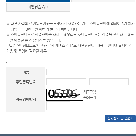
작성하신 글은 작성자 보호 및 일반인 열람의 편의를 위하여 일부 내용을 삭제·수정하여
비밀번호 찾기
게시할 수 있으며, 공개에 적합하지 않은 글은 게시하지 않습니다.
주민등록번호 실명확인
작성하신 글의 원문은 『나의 글 진행현황 보기』에서 확인할 수 있습니다.
건전한 사이버 문화의 정착을 위하여 표준어를 사용하고 정보통신예절(에티켓)을 지켜
※ 다른 사람의 주민등록번호를 부정하게 사용하는 자는 주민등록법에 의하여 3년 이하
주시기 바랍니다.
의 징역 또는 3천만원 이하의 벌금에 처해집니다.
※ 주민등록번호로 실명확인을 하시는 경우라도 주민등록번호는 실명을 확인하는 용도
로만 이용될 뿐 저장되지는 않습니다.
법원개인정보보호에 관한 규칙 제 5조 제12호 내부전산망, 대국민 인터넷 홈페이지
이용 및 운영에 필요한 사무
이름
-
주민등록번호
새로고침
음성듣기
자동입력방지
실명확인 및 글쓰기