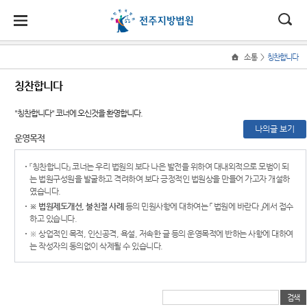
대
소
나
>
소통
칭찬합니다
Home
법
한
송
홀
법원
지원
소식
민원
정보
소통
칭찬합니다
원
소개
소개
지
민
안
로
소
새소식
사회적
사건검
법원에
원
"칭찬합니다"
코너에 오신것을 환영합니다.
개
소
국
내
소
법원장
군산지
약자 통
색
바란다
소
나의글 보기
우리법
식
운영목적
인사말
원
합적 사
개
민
법
마
송
원 주요
자료실
칭찬합
법
원
연혁
정읍지
판결
니다
지원 -
『칭찬합니다』 코너는 우리 법원의 보다 나은 발전을 위하여 대내외적으로 모범이 되
정
원
당
판결서
원
는 법원구성원을 발굴하고 격려하여 보다 긍정적인 법원상을 만들어 가고자 개설하
사법접
보
조직 및
가사 교
사본 제
법원견
였습니다.
근센터
소
(구
전화번
남원지
육일정
공신청
학
※ 법원제도개선, 불친절 사례
등의 민원사항에 대하여는
「 법원에 바란다 」
에서 접수
통
호
원
개인파
하고 있습니다.
전
포토뉴
정보공
산 및
판결서
※ 상업적인 목적, 인신공격, 욕설, 저속한 글 등의 운영목적에 반하는 사항에 대하여
재판개
스
개
자
개인회
는 작성자의 동의없이 삭제될 수 있습니다.
인터넷
정 및
생 안내
열람
법원게
행동강
법정안
민
시판
령위반
내
민원안
신고상
원
각급법
내
E-mail
관할구
담