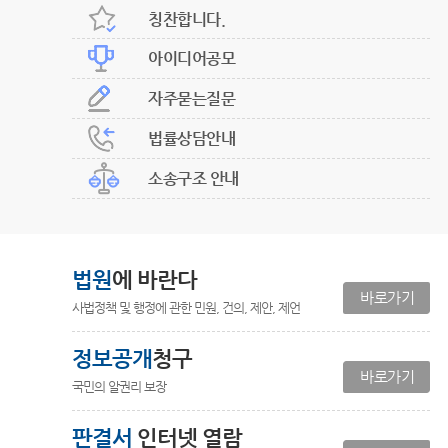
칭찬합니다.
아이디어공모
자주묻는질문
법률상담안내
소송구조 안내
법원
에 바란다
바로가기
사법정책 및 행정에 관한 민원, 건의, 제안, 제언
정보공개
청구
바로가기
국민의 알권리 보장
판결서
인터넷 열람