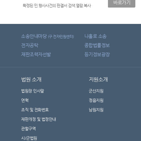
바로가기
확정된 민.형사사건의 판결서 검색.열람.복사
소송안내마당
나홀로 소송
(구 전자민원센터)
전자공탁
종합법률정보
재판조력자선발
등기정보광장
법원 소개
지원소개
법원장 인사말
군산지원
연혁
정읍지원
조직 및 전화번호
남원지원
재판개정 및 법정안내
관할구역
시/군법원