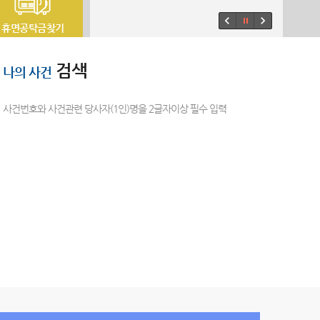
휴면공탁금찾기
검색
나의 사건
사건번호와 사건관련 당사자(1인)명을 2글자이상 필수 입력