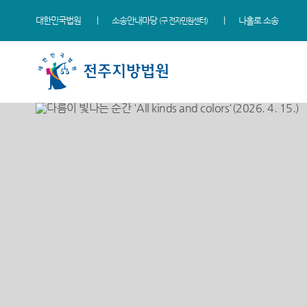
대한민국법원
소송안내마당
나홀로 소송
(구 전자민원센터)
법원 소개
지원소개
소식
민원
정보
소통
법원장 인사말
군산지원
새소식
사회적 약자 통합적 사법
사건검색
법원에 바란다
지원 - 사법접근센터
연혁
정읍지원
우리법원 주요판결
자료실
칭찬합니다
개인파산 및 개인회생 안내
조직 및 전화번호
남원지원
가사 교육일정
판결서사본 제공신청
법원견학
민원안내
재판개정 및 법정안내
포토뉴스
판결서 인터넷열람
정보공개
법률상담안내
관할구역
법원게시판
각급법원안내
행동강령위반신고상담
자주묻는질문
시/군법원
E-mail Club
유관기관안내
등기과/소