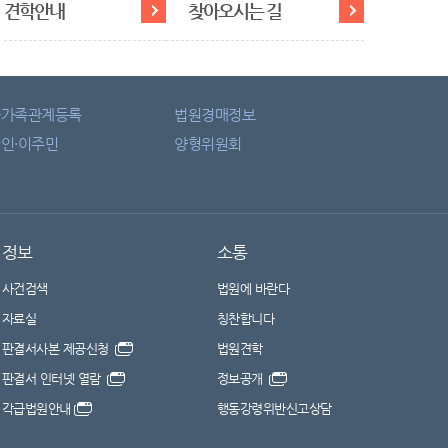
견학안내
찾아오시는 길
자가족관계등록
법원경매정보
인·이주민
양형위원회
정보
소통
사건검색
법원에 바란다
자료실
칭찬합니다
판결서사본 제공신청
법원견학
판결서 인터넷 열람
정보공개
각급법원안내
행동강령위반신고상담