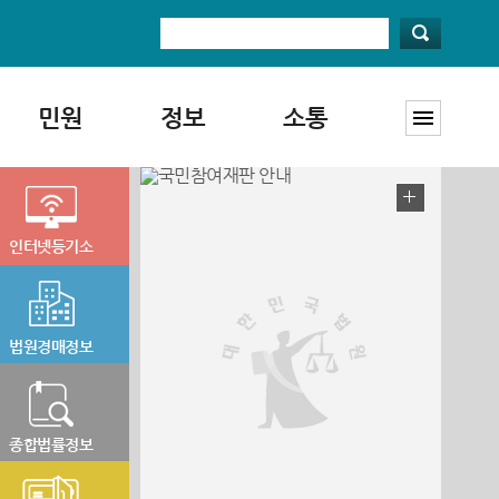
민원
정보
소통
인터넷등기소
법원경매정보
종합법률정보