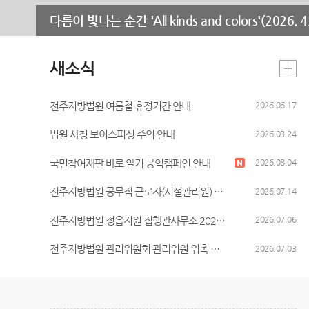
무인등본발급기안내
청사안내
다름이 빛나는 순간 'All kinds and colors'(2026. 4.
장애인 사법지원안내
찾아오시는길
재판기록열람복사예약
새소식
전주지방법원 여름철 휴정기간 안내
2026.06.17
법원 사칭 보이스피싱 주의 안내
2026.03.24
국민참여재판 바로 알기 공익캠페인 안내
2026.08.04
전주지방법원 공무직 근로자(시설관리원) 채용시험 최종합격자 공고
2026.07.14
전주지방법원 정읍지원 집행관사무소 2026년 사무원 채용 공고(개인정보 이용동의서 첨부수정)
2026.07.06
전주지방법원 관리위원회 관리위원 위촉 공고
2026.07.03