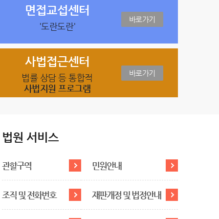
면접교섭센터
바로가기
'도란도란'
사법접근센터
바로가기
법률 상담 등 통합적
사법지원 프로그램
법원 서비스
관할구역
민원안내
조직 및 전화번호
재판개정 및 법정안내