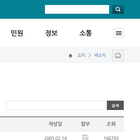
민원
정보
소통
소식
>
새소식
작성일
첨부
조회
2005.02.14
166793