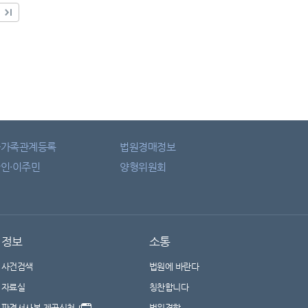
자가족관계등록
법원경매정보
인·이주민
양형위원회
정보
소통
사건검색
법원에 바란다
자료실
칭찬합니다
판결서사본 제공신청
법원견학