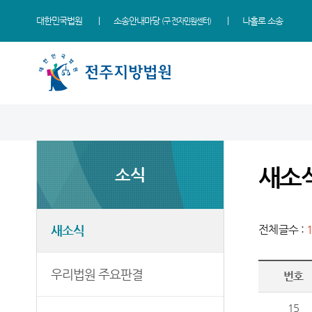
대한민국법원
소송안내마당
나홀로 소송
(구 전자민원센터)
법원 소개
지원소개
소식
민원
정보
소통
법원장 인사말
군산지원
새소식
사회적 약자 통합적 사법
사건검색
법원에 바란다
지원 - 사법접근센터
새소
소식
연혁
정읍지원
우리법원 주요판결
자료실
칭찬합니다
개인파산 및 개인회생 안내
조직 및 전화번호
남원지원
가사 교육일정
판결서사본 제공신청
법원견학
민원안내
재판개정 및 법정안내
포토뉴스
판결서 인터넷열람
정보공개
새소식
전체글수 :
법률상담안내
관할구역
법원게시판
각급법원안내
행동강령위반신고상담
자주묻는질문
우리법원 주요판결
번호
시/군법원
E-mail Club
유관기관안내
등기과/소
15