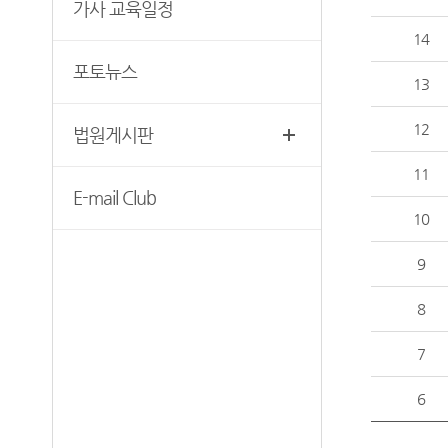
무인등본발급기안내
가사 교육일정
청사안내
14
장애인 사법지원안내
찾아오시는길
포토뉴스
재판기록열람복사예약
13
12
법원게시판
11
E-mail Club
10
9
8
7
6