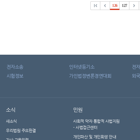
126
127
전자소송
인터넷등기소
전
시험정보
가인법정변론경연대회
외국
소식
민원
새소식
사회적 약자 통합적 사법지원
- 사법접근센터
우리법원 주요판결
개인파산 및 개인회생 안내
가사 교육일정