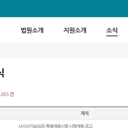
법원소개
지원소개
소식
식
1265
건
제목
사서서기보(9급) 특별채용시험 시행계획 공고