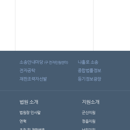
소송안내마당
나홀로 소송
(구 전자민원센터)
전자공탁
종합법률정보
재판조력자선발
등기정보광장
법원 소개
지원소개
법원장 인사말
군산지원
연혁
정읍지원
조직 및 전화번호
남원지원